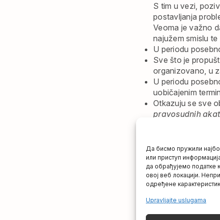
S tim u vezi, pozi
postavljanja proble
Veoma je važno da
najužem smislu te 
U periodu posebno
Sve što je propušt
organizovano, u za
U periodu posebnog
uobičajenim termi
Otkazuju se sve ob
pravosudnih akata
jezik i pripremna
O naknadnim termi
Martovski apsolven
Да бисмо пружили најбољ
Termini prijave isp
или приступ информација
да обрађујемо податке 
elektronski način pr
овој веб локацији. Непр
U slučaju problema
одређене карактеристик
Termini ispita za Ap
U slučaju neophod
Upravljajte uslugama
U slučaju da neko 