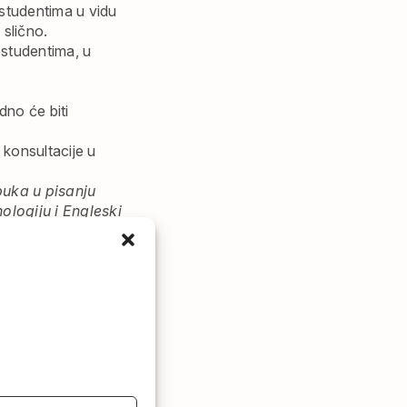
 studentima u vidu
 slično.
 studentima, u
dno će biti
 konsultacije u
uka u pisanju
logiju i Engleski
meno obavešteni;
ntima da koriste
a Fakultet, ali je