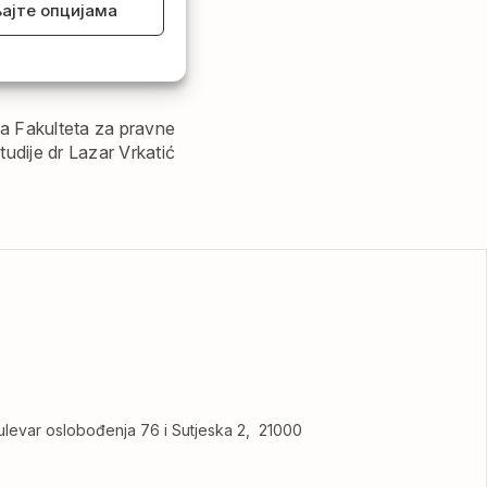
ајте опцијама
NOST!
a Fakulteta za pravne
tudije dr Lazar Vrkatić
levar oslobođenja 76 i Sutjeska 2, 21000