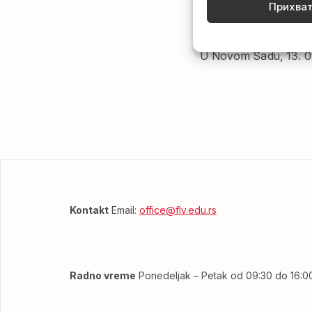
potrebno da o to
Прихва
POZI
U Novom Sadu, 13. 0
Kontakt
Email:
office@flv.edu.rs
Radno vreme
Ponedeljak – Petak od 09:30 do 16:0