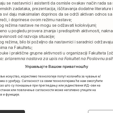
vaju se nastavnici i asistenti da osmisle ovakav način rada sa
mskih zadataka, prezentacija, iščitavanja dodatne literature i
 svi daju maksimalan doprinos da se održi aktivan odnos sa
reči, i doprinese ovom režimu nastave;
g režima nastave ne mogu se odžavati kolokvijumi;
eno u pogledu provera znanja i predispitnih aktivnosti, nakna
visnosti od razvoja situacije;
 režima, bilo bi poželjno da nastavnici i saradnici održavaju
nima na Fakultetu;
uke i praktične grupne aktivnosti u organizaciji Fakulteta (
ob
; pripremna nastava za upis na Fakultet na Poslovnu psiho
 predavanja za studije Prava
).
Управљајте Вашом приватношћу
nima (
drugom ciklusu
) svi zainteresovani će biti blagovre
tski ispitni rok se redovno održava;
е искуство, користимо технологије попут колачића за чување и/
ita za Aprilski ispitni rok se ne menjaju i preporučuje se stude
ма о уређају. Сагласност са овим технологијама ће нам омогућити
као што су понашање при прегледању или јединствени ИД-ови на
ijave ispita.
истанак или повлачење сагласности може негативно утицати на
 sa prijavom, mogu se obratiti Studentskoj službi;
е и функције.
rilski ispitni rok važe do daljnjeg.
nosti promene, svi će biti pravovremeno obavešteni.
od zaposlenih ima zdravstvenih problema, ne treba da dolazi n