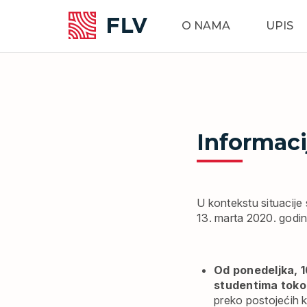
Skip
to
O NAMA
UPIS
content
Informaci
U kontekstu situacije
13. marta 2020. godin
Od ponedeljka, 1
studentima toko
preko postojećih 