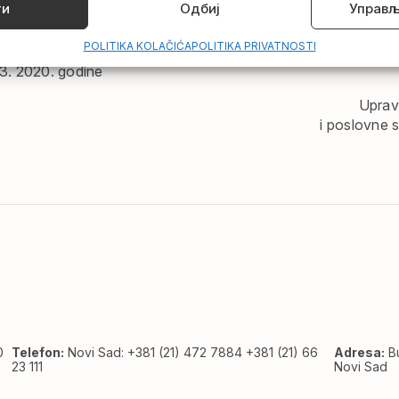
me obavesti neposrednog rukovodioca.
ти
Одбиј
Управљ
VAMO SVE NA SARADNJU, RAZUMEVANJE I ODGOVOR
POLITIKA KOLAČIĆA
POLITIKA PRIVATNOSTI
3. 2020. godine
Uprav
i poslovne s
0
Telefon:
Novi Sad: +381 (21) 472 7884 +381 (21) 66
Adresa:
Bu
23 111
Novi Sad