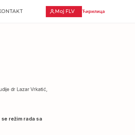
KONTAKT
Moj FLV
Ћирилица
dije dr Lazar Vrkatić,
 se režim rada sa