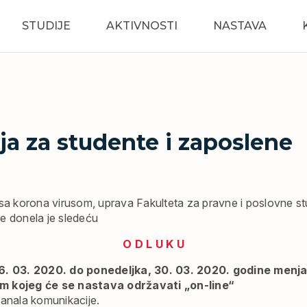
STUDIJE
AKTIVNOSTI
NASTAVA
ja za studente i zaposlene
 sa korona virusom, uprava Fakulteta za pravne i poslovne stu
e donela je sledeću
O D L U K U
6. 03. 2020. do ponedeljka, 30. 03. 2020. godine menja
m kojeg će se nastava održavati „on-line“
kanala komunikacije.