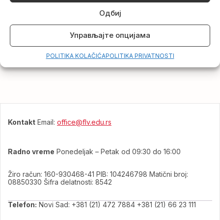
Pripremili smo nekoliko informativnih materijala koje
možete pogledati narednih dana na sajtu Fakulteta.
Одбиј
Uz iskrene čestitke, srdačan pozdrav,
Управљајте опцијама
Prof. dr Mirjana Franceško, dekan
POLITIKA KOLAČIĆA
POLITIKA PRIVATNOSTI
U Novom Sadu, 12. februara 2021. godine
Kontakt
Email:
office@flv.edu.rs
Radno vreme
Ponedeljak – Petak od 09:30 do 16:00
Žiro račun: 160-930468-41 PIB: 104246798 Matični broj:
08850330 Šifra delatnosti: 8542
Telefon:
Novi Sad: +381 (21) 472 7884 +381 (21) 66 23 111