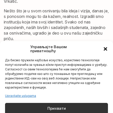
Vrkatić.
Nešto što je u svom osnivanju bila ideja i vizija, danas je,
s ponosom mogu to da kažem, realnost. Izgradili smo
instituciju koja ima svoj identitet. Svako od nas
zaposlenih, naših bivših i sadašnjih studenata, zajedno
sa osnivačima, ugradio je deo u ovu našu zajedničku
priču.
Управљајте Вашом
Ispisali smo delić lične istorije na kojoj ćemo graditi isto
приватношћу
tako
zanimljivu, izazovnu, inovativnu i zajedničku budućnost.
Да бисмо пружили најбоље искуство, користимо технологије
Na svima nama je da nastavimo jedino i isključivo tim
попут колачића за чување и/или приступ информацијама о уређају.
Сагласност са овим технологијама ће нам омогућити да
putem – putem kvaliteta, obrazovanja, spajajući mladost
обрађујемо податке као што су понашање при прегледању или
i iskustvo, teoriju i praksu, inovativno i tradicionalno,
јединствени ИД-ови на овој веб локацији. Непристанак или
veselo, poletno i radno.
повлачење сагласности може негативно утицати на одређене
карактеристике и функције.
Ove godine obeležićemo Dan Fakulteta medijski. Želja
Upravljajte uslugama
nam je da nas zaposlene podsetimo na protekle godine,
a naše studente da upoznamo s istorijom Fakulteta – od
njegovog osnivanja do danas.
Прихвати