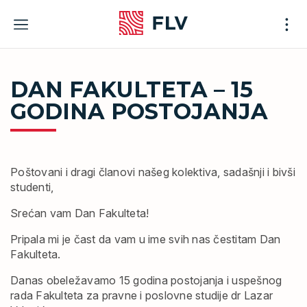
Skip
to
content
DAN FAKULTETA – 15
GODINA POSTOJANJA
Poštovani i dragi članovi našeg kolektiva, sadašnji i bivši
studenti,
Srećan vam Dan Fakulteta!
Pripala mi je čast da vam u ime svih nas čestitam Dan
Fakulteta.
Danas obeležavamo 15 godina postojanja i uspešnog
rada Fakulteta za pravne i poslovne studije dr Lazar