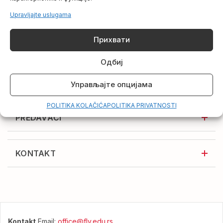
UPIS
Upravljajte uslugama
Прихвати
SARADNJA
Одбиј
KARIJERE
Управљајте опцијама
POLITIKA KOLAČIĆA
POLITIKA PRIVATNOSTI
PREDAVAČI
KONTAKT
Kontakt
Email:
office@flv.edu.rs