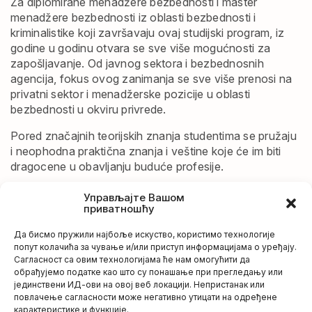
Za diplomirane menadžere bezbednosti i master
menadžere bezbednosti iz oblasti bezbednosti i
kriminalistike koji završavaju ovaj studijski program, iz
godine u godinu otvara se sve više mogućnosti za
zapošljavanje. Od javnog sektora i bezbednosnih
agencija, fokus ovog zanimanja se sve više prenosi na
privatni sektor i menadžerske pozicije u oblasti
bezbednosti u okviru privrede.
Pored značajnih teorijskih znanja studentima se pružaju
i neophodna praktična znanja i veštine koje će im biti
dragocene u obavljanju buduće profesije.
Управљајте Вашом
приватношћу
STUDIJSKI PROGRAMI
Да бисмо пружили најбоље искуство, користимо технологије
Osnovne studije Bezbednosti i kriminalistike
попут колачића за чување и/или приступ информацијама о уређају.
Сагласност са овим технологијама ће нам омогућити да
Mater studije Bezbednosti i kriminalistike
обрађујемо податке као што су понашање при прегледању или
јединствени ИД-ови на овој веб локацији. Непристанак или
повлачење сагласности може негативно утицати на одређене
карактеристике и функције.