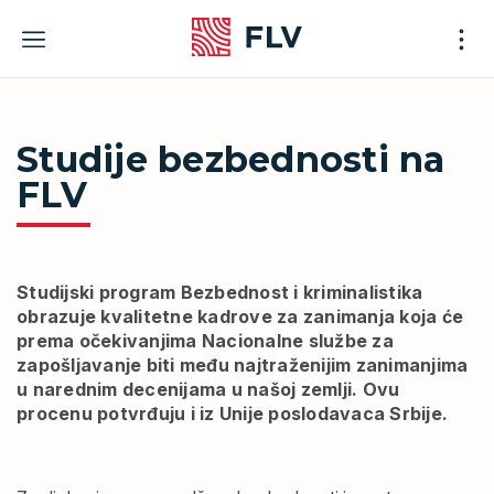
Skip
to
content
Studije bezbednosti na
FLV
Studijski program Bezbednost i kriminalistika
obrazuje kvalitetne kadrove za zanimanja koja će
prema očekivanjima Nacionalne službe za
zapošljavanje biti među najtraženijim zanimanjima
u narednim decenijama u našoj zemlji. Ovu
procenu potvrđuju i iz Unije poslodavaca Srbije.