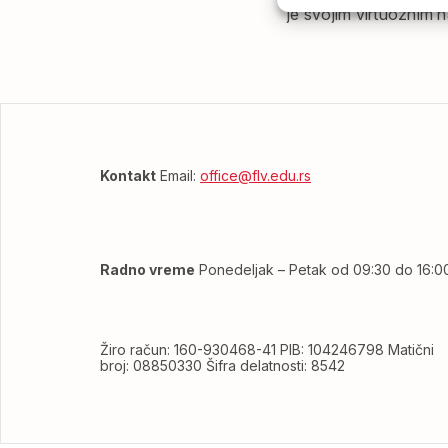
je svojim virtuoznim
Kontakt
Email:
office@flv.edu.rs
Radno vreme
Ponedeljak – Petak od 09:30 do 16:0
Žiro račun: 160-930468-41 PIB: 104246798 Matični
broj: 08850330 Šifra delatnosti: 8542