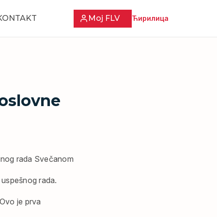
KONTAKT
Moj FLV
Ћирилица
poslovne
pešnog rada Svečanom
u uspešnog rada.
 Ovo je prva