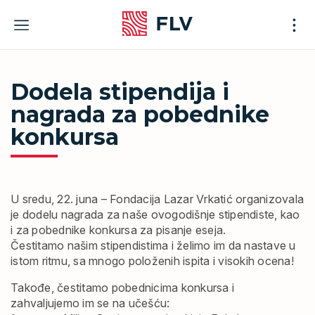
Skip
to
content
Dodela stipendija i
nagrada za pobednike
konkursa
U sredu, 22. juna – Fondacija Lazar Vrkatić organizovala
je dodelu nagrada za naše ovogodišnje stipendiste, kao
i za pobednike konkursa za pisanje eseja.
Čestitamo našim stipendistima i želimo im da nastave u
istom ritmu, sa mnogo položenih ispita i visokih ocena!
Takođe, čestitamo pobednicima konkursa i
zahvaljujemo im se na učešću: