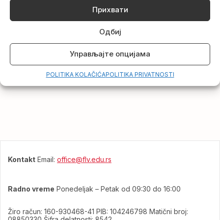
društveno-humanističkih nauka kroz redovne godišnje
Прихвати
konkurse i
nagradne fondove.
Одбиј
Управљајте опцијама
POLITIKA KOLAČIĆA
POLITIKA PRIVATNOSTI
Kontakt
Email:
office@flv.edu.rs
Radno vreme
Ponedeljak – Petak od 09:30 do 16:00
Žiro račun: 160-930468-41 PIB: 104246798 Matični broj:
08850330 Šifra delatnosti: 8542