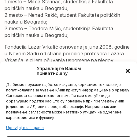
1.mesto – Milica Starinac, studentkinja Fakulteta
političkih nauka u Beogradu;
2.mesto – Nenad Rakić, student Fakulteta političkih
nauka u Beogradu;
3.mesto – Teodora Mišić, studentkinja Fakulteta
političkih nauka u Beogradu;
Fondacija Lazar Vrkatić osnovana je juna 2008. godine
u Novom Sadu od strane porodice profesora Lazara
Vrkatića, s ciljem očuvanja uspomene na njegov
pedagoški, naučni, intelektualni, humanitarni i društveno
Управљајте Вашом
приватношћу
angažovani rad.
Да бисмо пружили најбоље искуство, користимо технологије
Tokom svog dvadesetogodišnjeg rada u oblasti
попут колачића за чување и/или приступ информацијама о уређају.
visokoškolskog obrazovanja i istraživanja, profesor
Сагласност са овим технологијама ће нам омогућити да
Vrkatić je davao veliki i nesebičan značaj negovanju,
обрађујемо податке као што су понашање при прегледању или
praćenju i pružanju
јединствени ИД-ови на овој веб локацији. Непристанак или
šansi izuzetno nadarenim mladim studentima.
повлачење сагласности може негативно утицати на одређене
карактеристике и функције.
Stoga je i osnovno delanje Fondacija Lazar Vrkatić
Upravljajte uslugama
usmereno ka stipendiranju i podržavanju studenata