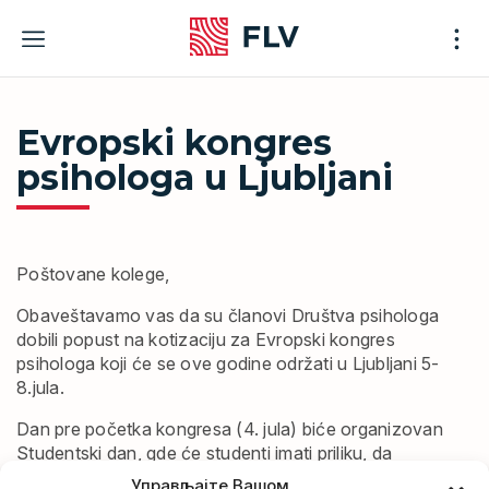
Skip
to
content
Evropski kongres
psihologa u Ljubljani
Poštovane kolege,
Obaveštavamo vas da su članovi Društva psihologa
dobili popust na kotizaciju za Evropski kongres
psihologa koji će se ove godine održati u Ljubljani 5-
8.jula.
Dan pre početka kongresa (4. jula) biće organizovan
Studentski dan, gde će studenti imati priliku, da
predstave svoje istraživanja, čuju šta rade njihove
Управљајте Вашом