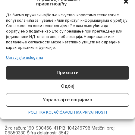
kolege iz susednih zemalja i da se međusobno
приватношћу
povezuju.
Да бисмо пружили најбоље искуство, користимо технологије
попут колачића за чување и/или приступ информацијама о уређају.
Sve detalje možete videti na sledećim linkovima,
Сагласност са овим технологијама ће нам омогућити да
nadamo se da će vam ove informacije biti korisne:
обрађујемо податке као што су понашање при прегледању или
јединствени ИД-ови на овој веб локацији. Непристанак или
http://dps.org.rs/163-vesti/1555-evropski-kongres-
повлачење сагласности може негативно утицати на одређене
psihologa
карактеристике и функције.
https://www.ecp2022.eu/index.php/registration
Upravljajte uslugama
Прихвати
Одбиј
Kontakt
Email:
office@flv.edu.rs
Управљајте опцијама
POLITIKA KOLAČIĆA
POLITIKA PRIVATNOSTI
Radno vreme
Ponedeljak – Petak od 09:30 do 16:00
Žiro račun: 160-930468-41 PIB: 104246798 Matični broj:
08850330 Šifra delatnosti: 8542