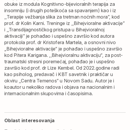
obuke iz modula Kognitivno-bijevioralnih terapija za
insomniju (i drugih poteškoća sa spavanjem) kao i iz
,,Terapije vežbanja slika za tretman noćnih mora”, kod
prof. dr Kolin Karni. Treninge iz ,,Bihejvioralne aktivacije”
i ,,Transdijagnostičkog pristupa u Bihejvioralnoj
aktivaciji” je pohađao i uspešno završio kod autora
protokola prof. dr Kristofera Martela, a osnovni nivo
„Bihejvioralne aktivacije“ je pohađao i uspešno završio
kod Pitera Karigana. ,,Bihejvioralnu aktivaciju“, za post-
traumatski stresni poremećaj, pohađao je i uspešno
završio kod prof. dr Lize Kembel.
Od 2022.godine radi
kao psiholog, predavač i KBT savetnik i praktičar u
okviru ,,Centra Temenos“ u Novom Sadu.
Autor je i
koautor u nekoliko radova i objava na nacionalnim i
internacionalnim skupovima i časopisima.
Oblast interesovanja