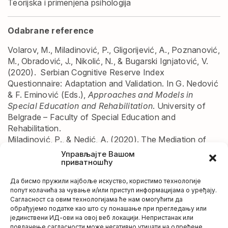
Teorijska i primenjena psihologija
Odabrane reference
Volarov, M., Miladinović, P., Gligorijević, A., Poznanović,
M., Obradović, J., Nikolić, N., & Bugarski Ignjatović, V.
(2020). Serbian Cognitive Reserve Index
Questionnaire: Adaptation and Validation. In G. Nedović
& F. Eminović (Eds.),
Approaches and Models in
Special Education and Rehabilitation
. University of
Belgrade – Faculty of Special Education and
Rehabilitation.
Miladinović, P., & Nedić, A. (2020). The Mediation of
Self-compassion and other constructs: Significance in
Управљајте Вашом
Resilience, Depression and Anxiety among students.
приватношћу
Engrams
,
42
(2), 23–41.
Да бисмо пружили најбоље искуство, користимо технологије
https://doi.org/10.5937/engrami41-30167
попут колачића за чување и/или приступ информацијама о уређају.
Miladinović, P. (2022). Mediating Effects Of
Сагласност са овим технологијама ће нам омогућити да
Dispositional Mindfulness On The Relationship Between
обрађујемо податке као што су понашање при прегледању или
Neuroticism, Conscientiousness And Worries, Tension
јединствени ИД-ови на овој веб локацији. Непристанак или
повлачење сагласности може негативно утицати на одређене