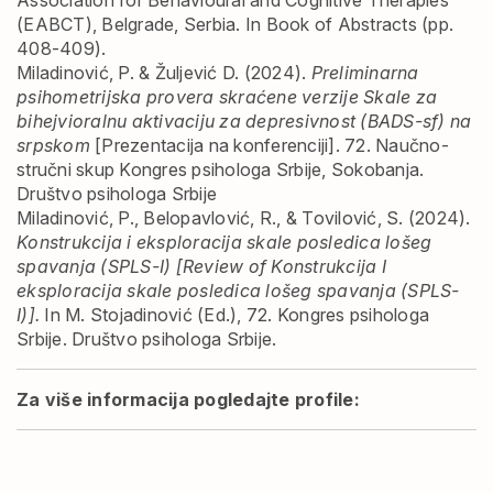
Association for Behavioural and Cognitive Therapies
(EABCT), Belgrade, Serbia. In Book of Abstracts (pp.
408-409).
Miladinović, P. & Žuljević D. (2024).
Preliminarna
psihometrijska provera skraćene verzije Skale za
bihejvioralnu aktivaciju za depresivnost (BADS-sf) na
srpskom
[Prezentacija na konferenciji]. 72. Naučno-
stručni skup Kongres psihologa Srbije, Sokobanja.
Društvo psihologa Srbije
Miladinović, P., Belopavlović, R., & Tovilović, S. (2024).
Konstrukcija i eksploracija skale posledica lošeg
spavanja (SPLS-I) [Review of Konstrukcija I
eksploracija skale posledica lošeg spavanja (SPLS-
I)].
In M. Stojadinović (Ed.), 72. Kongres psihologa
Srbije. Društvo psihologa Srbije.
Za više informacija pogledajte profile: