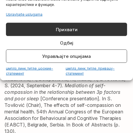
And Lack Of Joy.
CIVITAS
, 12(2), 70–95.
карактеристике и функције.
Miladinović, P., & Mitić, A. (2022). Preliminary
psychometric investigation of Serbian Mindful Attention
Upravljajte uslugama
and Awareness scale (MAAS) and potential role of
Mindful Attention and Awareness in behavioral
Прихвати
regulation among students.
Engrams
, 44(1).
https://doi.org/10.5937/engrami44-36516
Одбиј
Miladinović, P. (2023).
Relacije inicijative za lični
razvoj i konstrukata koji su povezani sa psihološkom
Управљајте опцијама
funkcionalnošću kod studenata
[Prezentacija na
konferenciji]. 71. Naučno-stručni skup Kongres
цмплз_линк_титле_цоокие-
цмплз_линк_титле_привацy-
psihologa Srbije, Palić. Društvo psihologa Srbije 2024.
статемент
статемент
Miladinović, P., Belopavlović, R., Musić, T., & Tovilović,
S. (2024, September 4-7).
Mediation of self-
compassion in the relationship between 3p factors
and poor sleep
[Conference presentation]. In S.
Tovilović (Chair), The effects of self-compassion on
mental health. 54th Annual Congress of the European
Association for Behavioural and Cognitive Therapies
(EABCT), Belgrade, Serbia. In Book of Abstracts (p.
130).