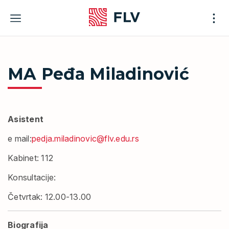
Skip
to
content
MA Peđa Miladinović
Asistent
e mail:
pedja.miladinovic@flv.edu.rs
Kabinet
: 112
Konsultacije
:
Četvrtak:
12.00-13.00
Biografija