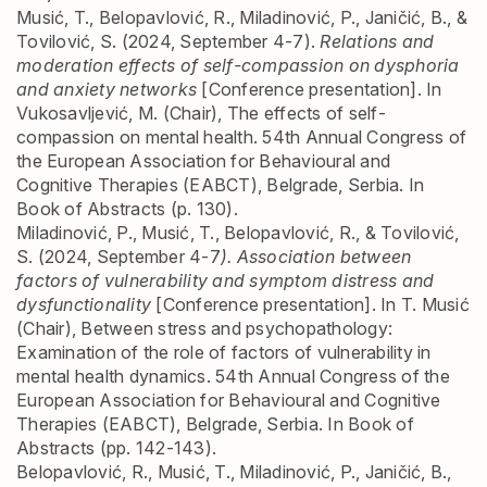
Musić, T., Belopavlović, R., Miladinović, P., Janičić, B., &
Tovilović, S. (2024, September 4-7).
Relations and
moderation effects of self-compassion on dysphoria
and anxiety networks
[Conference presentation]. In
Vukosavljević, M. (Chair), The effects of self-
compassion on mental health. 54th Annual Congress of
the European Association for Behavioural and
Cognitive Therapies (EABCT), Belgrade, Serbia. In
Book of Abstracts (p. 130).
Miladinović, P., Musić, T., Belopavlović, R., & Tovilović,
S. (2024, September 4-7
). Association between
factors of vulnerability and symptom distress and
dysfunctionality
[Conference presentation]. In T. Musić
(Chair), Between stress and psychopathology:
Examination of the role of factors of vulnerability in
mental health dynamics. 54th Annual Congress of the
European Association for Behavioural and Cognitive
Therapies (EABCT), Belgrade, Serbia. In Book of
Abstracts (pp. 142-143).
Belopavlović, R., Musić, T., Miladinović, P., Janičić, B.,