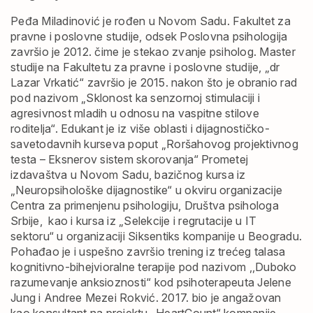
Peđa Miladinović je rođen u Novom Sadu. Fakultet za
pravne i poslovne studije, odsek Poslovna psihologija
završio je 2012. čime je stekao zvanje psiholog.
Master
studije na Fakultetu za pravne i poslovne studije, „dr
Lazar Vrkatić“ završio je 2015. nakon što je obranio rad
pod nazivom „Sklonost ka senzornoj stimulaciji i
agresivnost mladih u odnosu na vaspitne stilove
roditelja“. Edukant je iz više oblasti i dijagnostičko-
savetodavnih kurseva poput „Roršahovog projektivnog
testa – Eksnerov sistem skorovanja“ Prometej
izdavaštva u Novom Sadu, bazičnog kursa iz
„Neuropsihološke dijagnostike“ u okviru organizacije
Centra za primenjenu psihologiju, Društva psihologa
Srbije, kao
i kursa iz „Selekcije i regrutacije u IT
sektoru“ u organizaciji Siksentiks kompanije u Beogradu.
Pohađao je i uspešno završio trening iz trećeg talasa
kognitivno-bihejvioralne terapije pod nazivom ,,Duboko
razumevanje anksioznosti“ kod psihoterapeuta Jelene
Jung i Andree Mezei Rokvić. 2017. bio je angažovan