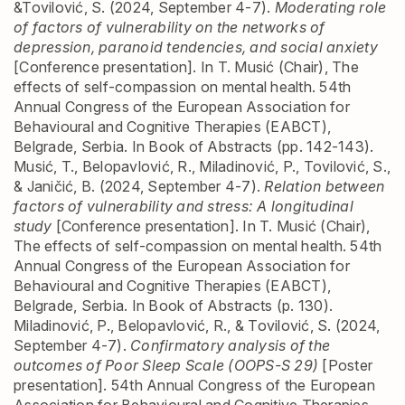
&Tovilović, S. (2024, September 4-7).
Moderating role
of factors of vulnerability on the networks of
depression, paranoid tendencies, and social anxiety
[Conference presentation]. In T. Musić (Chair), The
effects of self-compassion on mental health. 54th
Annual Congress of the European Association for
Behavioural and Cognitive Therapies (EABCT),
Belgrade, Serbia. In Book of Abstracts (pp. 142-143).
Musić, T., Belopavlović, R., Miladinović, P., Tovilović, S.,
& Janičić, B. (2024, September 4-7).
Relation between
factors of vulnerability and stress: A longitudinal
study
[Conference presentation]. In T. Musić (Chair),
The effects of self-compassion on mental health. 54th
Annual Congress of the European Association for
Behavioural and Cognitive Therapies (EABCT),
Belgrade, Serbia. In Book of Abstracts (p. 130).
Miladinović, P., Belopavlović, R., & Tovilović, S. (2024,
September 4-7).
Confirmatory analysis of the
outcomes of Poor Sleep Scale (OOPS-S 29)
[Poster
presentation]. 54th Annual Congress of the European