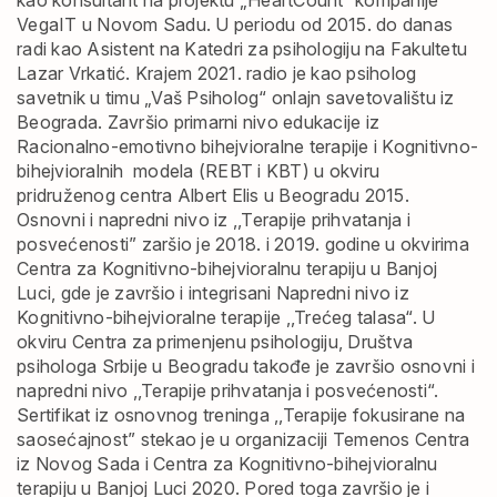
kao konsultant na projektu „HeartCount“ kompanije
VegaIT u Novom Sadu. U periodu od 2015. do danas
radi kao Asistent na Katedri za psihologiju na Fakultetu
Lazar Vrkatić. Krajem 2021. radio je kao psiholog
savetnik u timu „Vaš Psiholog“ onlajn savetovalištu iz
Beograda.
Završio primarni nivo edukacije iz
Racionalno-emotivno bihejvioralne terapije i Kognitivno-
bihejvioralnih modela (REBT i KBT) u okviru
pridruženog centra Albert Elis u Beogradu 2015.
Osnovni i napredni nivo iz ,,Terapije prihvatanja i
posvećenosti” zaršio je 2018. i 2019. godine u okvirima
Centra za Kognitivno-bihejvioralnu terapiju u Banjoj
Luci, gde je završio i integrisani Napredni nivo iz
Kognitivno-bihejvioralne terapije ,,Trećeg talasa“. U
okviru Centra za primenjenu psihologiju, Društva
psihologa Srbije u Beogradu takođe je završio osnovni i
napredni nivo ,,Terapije prihvatanja i posvećenosti“.
Sertifikat iz osnovnog treninga ,,Terapije fokusirane na
saosećajnost” stekao je u organizaciji Temenos Centra
iz Novog Sada i Centra za Kognitivno-bihejvioralnu
terapiju u Banjoj Luci 2020.
Pored toga završio je i