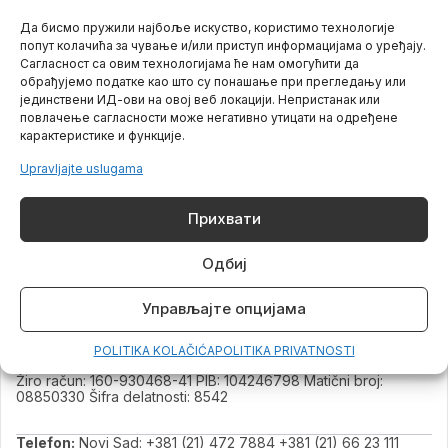
– poslovni kontekst (zapošljavanje i rad gluvih/nagluvih
Да бисмо пружили најбоље искуство, користимо технологије
osoba u kolektivu)
попут колачића за чување и/или приступ информацијама о уређају.
– primere iz prakse
Сагласност са овим технологијама ће нам омогућити да
обрађујемо податке као што су понашање при прегледању или
– praktične smernice i učenje osnovnih znakova za
јединствени ИД-ови на овој веб локацији. Непристанак или
komunikaciju
повлачење сагласности може негативно утицати на одређене
карактеристике и функције.
Upravljajte uslugama
Прихвати
Одбиј
Kontakt
Email:
office@flv.edu.rs
Управљајте опцијама
Radno vreme
Ponedeljak – Petak od 09:30 do 16:00
POLITIKA KOLAČIĆA
POLITIKA PRIVATNOSTI
Žiro račun: 160-930468-41 PIB: 104246798 Matični broj:
08850330 Šifra delatnosti: 8542
Telefon:
Novi Sad: +381 (21) 472 7884 +381 (21) 66 23 111