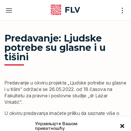
Skip
to
content
Predavanje: Ljudske
potrebe su glasne i u
tišini
Predavanje u okviru projekta „Ljudske potrebe su glasne
i u tišini“ održaće se 26.05.2022. od 18 časova na
Fakultetu za pravne i poslovne studije „dr Lazar
Vrkatić“.
U okviru predavanja imaćete priliku da saznate više o
zajednici gluvih/nagluvih osoba kroz:
Управљајте Вашом
приватношћу
– jezik i specifičnosti kulture