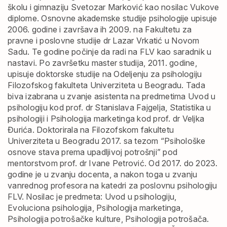
školu i gimnaziju Svetozar Marković kao nosilac Vukove
diplome.
Osnovne akademske studije psihologije upisuje
2006. godine i završava ih 2009. na Fakultetu za
pravne i poslovne studije dr Lazar Vrkatić u Novom
Sadu. Te godine počinje da radi na FLV kao saradnik u
nastavi.
Po završetku master studija, 2011. godine,
upisuje doktorske studije na Odeljenju za psihologiju
Filozofskog fakulteta Univerziteta u Beogradu. Tada
biva izabrana u zvanje asistenta na predmetima Uvod u
psihologiju kod prof. dr Stanislava Fajgelja, Statistika u
psihologiji i Psihologija marketinga kod prof. dr Veljka
Đurića.
Doktorirala na Filozofskom fakultetu
Univerziteta u Beogradu 2017. sa tezom “Psihološke
osnove stava prema upadljivoj potrošnji” pod
mentorstvom prof. dr Ivane Petrović. Od 2017. do 2023.
godine je u zvanju docenta, a nakon toga u zvanju
vanrednog profesora na katedri za poslovnu psihologiju
FLV. Nosilac je predmeta: Uvod u psihologiju,
Evoluciona psihologija, Psihologija marketinga,
Psihologija potrošačke kulture, Psihologija potrošača.