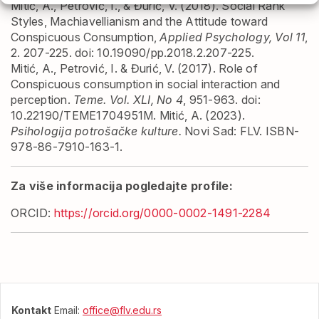
Mitić, A., Petrović, I., & Đurić, V. (2018). Social Rank
Styles, Machiavellianism and the Attitude toward
Conspicuous Consumption,
Applied Psychology, Vol 11
,
2. 207-225. doi: 10.19090/pp.2018.2.207-225.
Mitić, A., Petrović, I. & Đurić, V. (2017). Role of
Conspicuous consumption in social interaction and
perception.
Teme. Vol. XLI, No 4
, 951-963. doi:
10.22190/TEME1704951M.
Mitić, A. (2023).
Psihologija potrošačke kulture.
Novi Sad: FLV. ISBN-
978-86-7910-163-1.
Za više informacija pogledajte profile:
ORCID:
https://orcid.org/0000-0002-1491-2284
Kontakt
Email:
office@flv.edu.rs