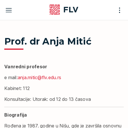
Skip
to
content
Prof. dr Anja Mitić
Vanredni profesor
e mail:
anja.mitic@flv.edu.rs
Kabinet
: 112
Konsultacije
: Utorak: od 12 do 13 časova
Biografija
Rođena je 1987. godine u Nišu, gde je završila osnovnu