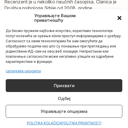
Recenzent je u nekoliko naučnih časopisa. Članica je
Društva psihologa Srbije od 2008. godine.
Управљајте Вашом
приватношћу
Oblast interesovanja
Да бисмо пружили најбоље искуство, користимо технологије
Ponašanje potrošača, psihologija marketinga,
попут колачића за чување и/или приступ информацијама о уређају.
evoluciona psihologija, psihologija kulture i identiteta
Сагласност са овим технологијама ће нам омогућити да
обрађујемо податке као што су понашање при прегледању или
јединствени ИД-ови на овој веб локацији. Непристанак или
Odabrane reference
повлачење сагласности може негативно утицати на одређене
карактеристике и функције.
Mitić, A., Đurić, V. & Petrović, I. (2023). Aversive
Upravljajte uslugama
Personality Traits and Individualistic Social Rank Styles
as Predictors of a Positive Attitude Towards
Прихвати
Conspicuous Consumption.
Teme
.
Vol. XLVII, 2,
213-
229. https://doi.org/10.22190/TEME220627015M
Одбиј
Mitić, A. & Wattles, I. (2023). Cognitive Bias in
Interpretation of Sport Success and Failure,
The Facta
Управљајте опцијама
Universitatis, Series: Physical Education and Sport,
Vol 21,
1. 55–72.
POLITIKA KOLAČIĆA
POLITIKA PRIVATNOSTI
https://doi.org/10.22190/FUPES230120005M