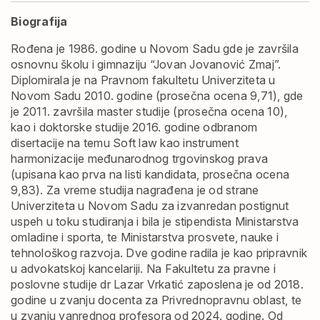
Biografija
Rođena je 1986. godine u Novom Sadu gde je završila
osnovnu školu i gimnaziju “Jovan Jovanović Zmaj”.
Diplomirala je na Pravnom fakultetu Univerziteta u
Novom Sadu 2010. godine (prosečna ocena 9,71), gde
je 2011. završila master studije (prosečna ocena 10),
kao i doktorske studije 2016. godine odbranom
disertacije na temu Soft law kao instrument
harmonizacije međunarodnog trgovinskog prava
(upisana kao prva na listi kandidata, prosečna ocena
9,83). Za vreme studija nagrađena je od strane
Univerziteta u Novom Sadu za izvanredan postignut
uspeh u toku studiranja i bila je stipendista Ministarstva
omladine i sporta, te Ministarstva prosvete, nauke i
tehnološkog razvoja. Dve godine radila je kao pripravnik
u advokatskoj kancelariji. Na Fakultetu za pravne i
poslovne studije dr Lazar Vrkatić zaposlena je od 2018.
godine u zvanju docenta za Privrednopravnu oblast, te
u zvanju vanrednog profesora od 2024. godine. Od