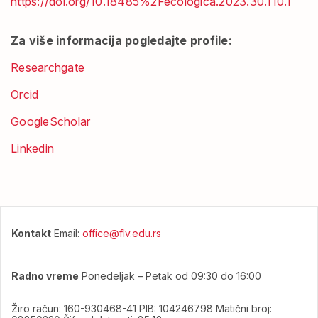
https://doi.org/10.18485%2Fecologica.2023.30.110.1
Za više informacija pogledajte profile:
Researchgate
Orcid
GoogleScholar
Linkedin
Kontakt
Email:
office@flv.edu.rs
Radno vreme
Ponedeljak – Petak od 09:30 do 16:00
Žiro račun: 160-930468-41 PIB: 104246798 Matični broj: