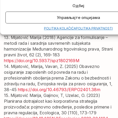
https://doi.org/10.5937/spz63-21316
Одбиј
12. Mijatović Marija
(2019) Praktične posledice
opredeljenja za binarnu ili kontinuum teoriju po razvoj
Управљајте опцијама
korporativnog prava u Evropskoj uniji i Srbiji, Pravni
zapisi, 10 (2), 472-489
POLITIKA KOLAČIĆA
POLITIKA PRIVATNOSTI
https://doi.org/10.5937/pravzap0-21101
13. Mijatović Marija
(2018) Agencije za formulisanje –
metodi rada i saradnja savremenih subjekata
harmonizacije Međunarodnog trgovinskog prava, Strani
pravni život, 62 (2), 169-183
https://doi.org/10.5937/spz1802169M
14. Mijatović, Marija
,
Vavan, Z. (2025) Obavezno
osiguranje zaposlenih od povreda na radu i
profesionalnih oboljenja prema Zakonu o bezbednosti i
zdravlju na radu, Evropska revija za pravo osiguranja, 1,
38-45
https://doi.org/10.46793/ERPO2401.38m
15. Mijatović Marija
, Gajinov, T, Uzelac, O. (2023)
Planirana dotrajalost kao korporativna strategija
proizvođača: pojmovno određenje, posledice primene i
pravna regulacija, Ecologica, 30 (110), 173-179