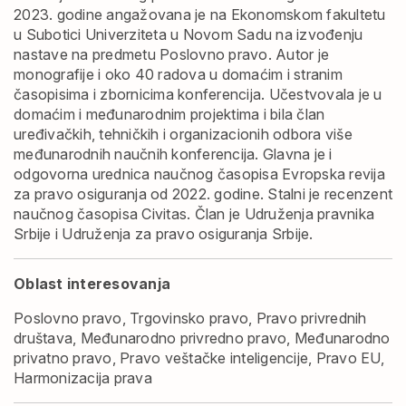
2023. godine angažovana je na Ekonomskom fakultetu
u Subotici Univerziteta u Novom Sadu na izvođenju
nastave na predmetu Poslovno pravo. Autor je
monografije i oko 40 radova u domaćim i stranim
časopisima i zbornicima konferencija. Učestvovala je u
domaćim i međunarodnim projektima i bila član
uređivačkih, tehničkih i organizacionih odbora više
međunarodnih naučnih konferencija. Glavna je i
odgovorna urednica naučnog časopisa Evropska revija
za pravo osiguranja od 2022. godine. Stalni je recenzent
naučnog časopisa Civitas. Član je Udruženja pravnika
Srbije i Udruženja za pravo osiguranja Srbije.
Oblast interesovanja
Poslovno pravo, Trgovinsko pravo, Pravo privrednih
društava, Međunarodno privredno pravo, Međunarodno
privatno pravo, Pravo veštačke inteligencije, Pravo EU,
Harmonizacija prava