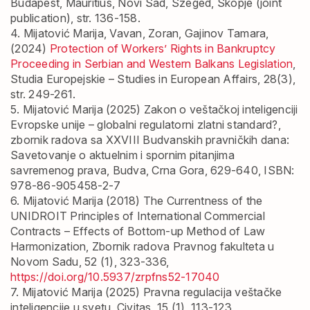
Budapest, Mauritius, Novi Sad, Szeged, Skopje (joint
publication), str. 136-158.
4. Mijatović Marija
, Vavan, Zoran, Gajinov Tamara,
(2024)
Protection of Workers’ Rights in Bankruptcy
Proceeding in Serbian and Western Balkans Legislation
,
Studia Europejskie – Studies in European Affairs, 28(3),
str. 249-261.
5. Mijatović Marija
(2025) Zakon o veštačkoj inteligenciji
Evropske unije – globalni regulatorni zlatni standard?,
zbornik radova sa XXVIII Budvanskih pravničkih dana:
Savetovanje o aktuelnim i spornim pitanjima
savremenog prava, Budva, Crna Gora, 629-640, ISBN:
978-86-905458-2-7
6. Mijatović Marija
(2018) The Currentness of the
UNIDROIT Principles of International Commercial
Contracts – Effects of Bottom-up Method of Law
Harmonization, Zbornik radova Pravnog fakulteta u
Novom Sadu, 52 (1), 323-336,
https://doi.org/10.5937/zrpfns52-17040
7. Mijatović Marija
(2025) Pravna regulacija veštačke
inteligencije u svetu, Civitas, 15 (1), 113-123,