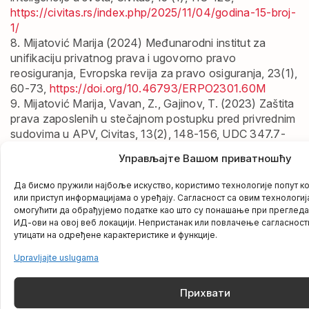
https://civitas.rs/index.php/2025/11/04/godina-15-broj-
1/
8. Mijatović Marija
(2024) Međunarodni institut za
unifikaciju privatnog prava i ugovorno pravo
reosiguranja, Evropska revija za pravo osiguranja, 23(1),
60-73,
https://doi.org/10.46793/ERPO2301.60M
9. Mijatović Marija,
Vavan, Z., Gajinov, T. (2023) Zaštita
prava zaposlenih u stečajnom postupku pred privrednim
sudovima u APV, Civitas, 13(2), 148-156, UDC 347.7-
057.16(497.113),
Управљајте Вашом приватношћу
https://civitas.rs/index.php/2024/03/25/godina-13-
broj-2/
Да бисмо пружили најбоље искуство, користимо технологије попут ко
10. Vavan, Z., Gajinov, T.,
Mijatović Marija
(2023)
или приступ информацијама о уређају. Сагласност са овим технологиј
Sudska zaštita prava iz radnih odnosa tokom Kovid
омогућити да обрађујемо податке као што су понашање при прегледа
ИД-ови на овој веб локацији. Непристанак или повлачење сагласнос
pandemije na teritoriji Autonomne pokrajine Vojvodine,
утицати на одређене карактеристике и функције.
Kultura polisa, 20 (3), 128-145,
https://doi.org/10.51738/Kpolisa2023.20.3r.128vgm
Upravljajte uslugama
11. Mijatović Marija
(2019) Izazovi recepcije prava
Evropske unije – primer korporativnog prava u Srbiji,
Прихвати
Strani pravni život, 58 (1), 91-102