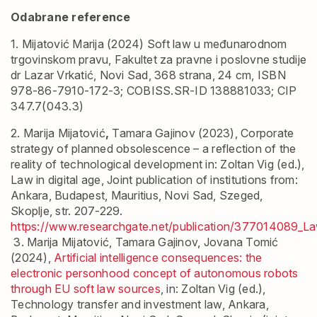
Odabrane reference
1. Mijatović Marija
(2024) Soft law u međunarodnom
trgovinskom pravu, Fakultet za pravne i poslovne studije
dr Lazar Vrkatić, Novi Sad, 368 strana, 24 cm, ISBN
978-86-7910-172-3; COBISS.SR-ID 138881033; CIP
347.7(043.3)
2. Marija Mijatović
,
Tamara Gajinov (2023), Corporate
strategy of planned obsolescence – a reflection of the
reality of technological development in: Zoltan Vig (ed.),
Law in digital age, Joint publication of institutions from:
Ankara, Budapest, Mauritius, Novi Sad, Szeged,
Skoplje, str. 207-229.
https://www.researchgate.net/publication/377014089_Law
3.
Marija Mijatović
, Tamara Gajinov, Jovana Tomić
(2024),
Artificial intelligence consequences: the
electronic personhood concept of autonomous robots
through EU soft law sources
, in: Zoltan Vig (ed.),
Technology transfer and investment law, Ankara,