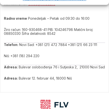
Kontakt
Email:
office@flv.edu.rs
Radno vreme
Ponedeljak – Petak od 09:30 do 16:00
Žiro račun: 160-930468-41 PIB: 104246798 Matični broj:
08850330 Šifra delatnosti: 8542
Telefon:
Novi Sad: +381 (21) 472 7884 +381 (21) 66 23 111
Niš: +381 (18) 294 220
Adresa:
Bulevar oslobođenja 76 i Sutjeska 2, 21000 Novi Sad
Adresa:
Bulevar 12. februar 44, 18000 Niš