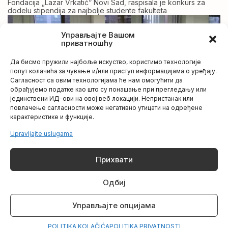
Fondacija „Lazar Vrkatić“ Novi Sad, raspisala je konkurs za
dodelu stipendija za najbolje studente fakulteta
Управљајте Вашом
приватношћу
Да бисмо пружили најбоље искуство, користимо технологије
попут колачића за чување и/или приступ информацијама о уређају.
Сагласност са овим технологијама ће нам омогућити да
обрађујемо податке као што су понашање при прегледању или
јединствени ИД-ови на овој веб локацији. Непристанак или
повлачење сагласности може негативно утицати на одређене
карактеристике и функције.
Upravljajte uslugama
Novi ciklus praktične obuka za pisanje pravosudnih
akata
Прихвати
Zbog velikog inetersovanja polaznika, Centar za edukciju
organizuje novi ciklus obuka za pripremu kandidata za
Одбиј
polaganje pravosudnog ispita
Управљајте опцијама
POLITIKA KOLAČIĆA
POLITIKA PRIVATNOSTI