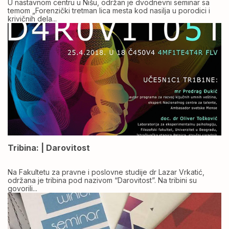
U nastavnom centru u Nišu, održan je dvodnevni seminar sa
temom „Forenzički tretman lica mesta kod nasilja u porodici i
krivičnih dela...
Tribina: | Darovitost
Na Fakultetu za pravne i poslovne studije dr Lazar Vrkatić,
održana je tribina pod nazivom “Darovitost”. Na tribini su
govorili...