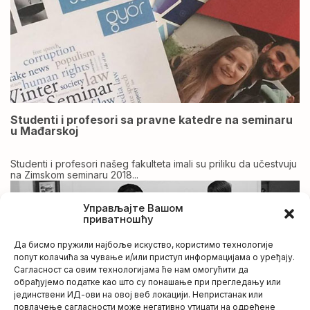
Studenti i profesori sa pravne katedre na seminaru
u Mađarskoj
Studenti i profesori našeg fakulteta imali su priliku da učestvuju
na Zimskom seminaru 2018...
Управљајте Вашом
приватношћу
Да бисмо пружили најбоље искуство, користимо технологије
попут колачића за чување и/или приступ информацијама о уређају.
Сагласност са овим технологијама ће нам омогућити да
обрађујемо податке као што су понашање при прегледању или
јединствени ИД-ови на овој веб локацији. Непристанак или
повлачење сагласности може негативно утицати на одређене