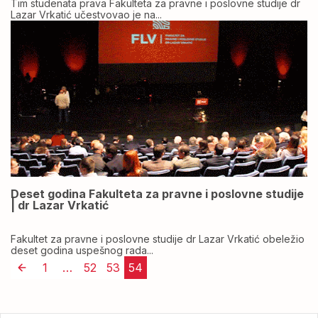
Tim studenata prava Fakulteta za pravne i poslovne studije dr
Lazar Vrkatić učestvovao je na...
Deset godina Fakulteta za pravne i poslovne studije
| dr Lazar Vrkatić
Fakultet za pravne i poslovne studije dr Lazar Vrkatić obeležio
deset godina uspešnog rada...
1
…
52
53
54