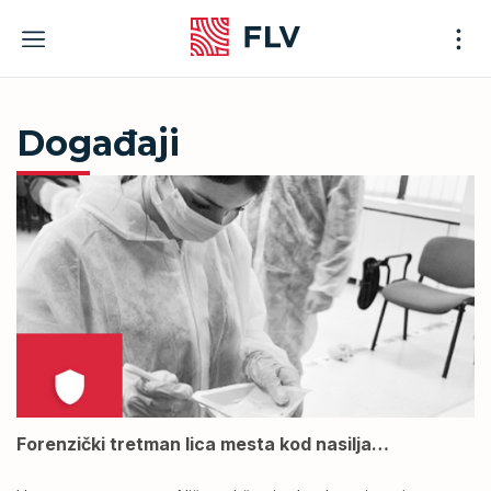
Skip
to
content
Događaji
Forenzički tretman lica mesta kod nasilja…